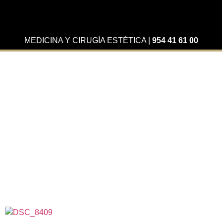
MEDICINA Y CIRUGÍA ESTÉTICA
|
954 41 61 00
Carillas de
composite
Mejora la apariencia de tu sonrisa
de forma definitiva