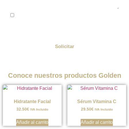
He leído y acepto la
política de privacidad
Me quiero suscribir a la newsletter de Golden y
enterarme de todas las promociones
Solicitar
Conoce nuestros productos Golden
Hidratante Facial
Sérum Vitamina C
32.50
€
29.50
€
IVA Incluido
IVA Incluido
Añadir al carrito
Añadir al carrito