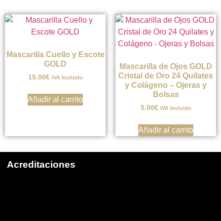
Mascarilla Cuello y Escote
GOLD
Mascarilla de Ojos GOLD
Cristal de Oro 24 Quilates
15.00
€
IVA Incluido
y Colágeno – Ojeras y
Bolsas
Añadir al carrito
5.00
€
IVA Incluido
Añadir al carrito
Acreditaciones