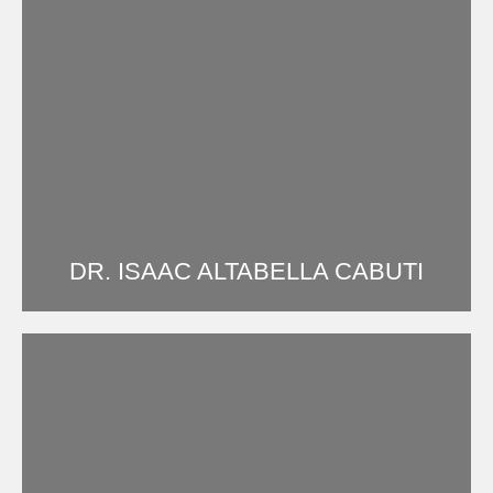
DR. ISAAC ALTABELLA CABUTI
Cirugía plástica y reparadora – Colegiado 414117545