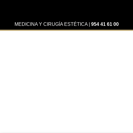
MEDICINA Y CIRUGÍA ESTÉTICA
|
954 41 61 00
CONÓCE A LAS PERSONAS QUE HACEN DE
CLÍNICA GOLDEN,
LA MEJOR CLÍNICAN POSIBLE