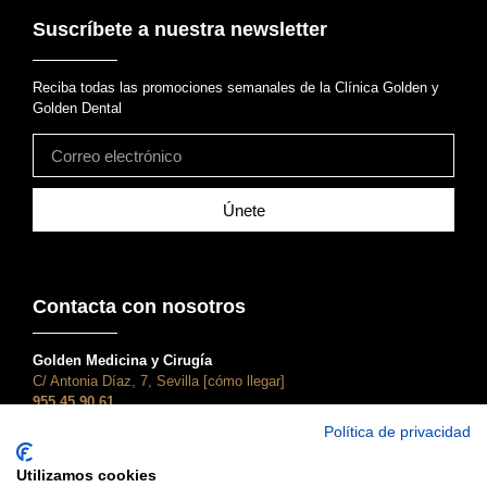
Suscríbete a nuestra newsletter
Reciba todas las promociones semanales de la Clínica Golden y
Golden Dental
Únete
Contacta con nosotros
Golden Medicina y Cirugía
C/ Antonia Díaz, 7, Sevilla [cómo llegar]
955 45 90 61
atencionalcliente@clinicagolden.com
Política de privacidad
Golden Dental
Utilizamos cookies
C/ Adriano, 28, Sevilla [cómo llegar]