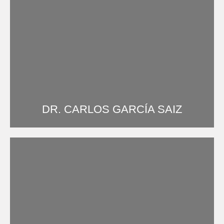
DR. CARLOS GARCÍA SAIZ
Cirugía plástica y reparadora – Colegiado 414118271