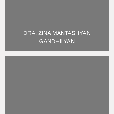
DRA. ZINA MANTASHYAN
GANDHILYAN
Anestesia, reanimación y sueroterapia - colegiada número 414117701