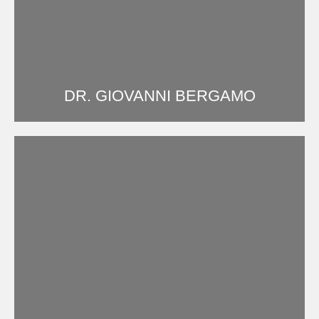
DR. GIOVANNI BERGAMO
Odontólogo implantólogo y cirujano oral. 41003263