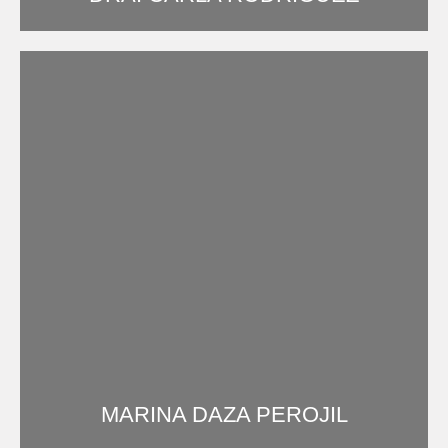
Odontóloga experta en endodoncia y Restauradora
MARINA DAZA PEROJIL