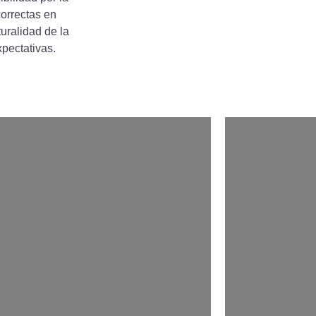
correctas en
ralidad de la
xpectativas.