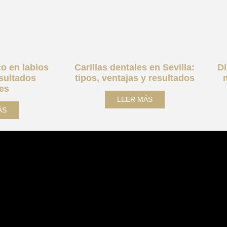
co en labios
Carillas dentales en Sevilla:
Di
esultados
tipos, ventajas y resultados
les
LEER MÁS
ÁS