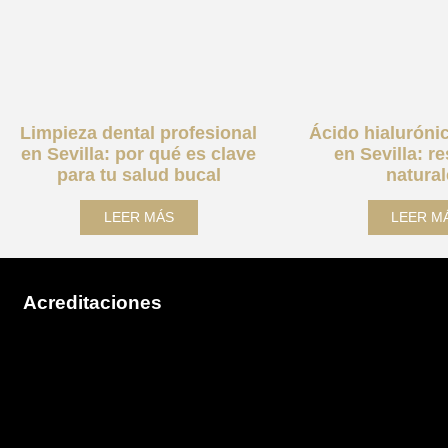
Limpieza dental profesional
Ácido hialuróni
en Sevilla: por qué es clave
en Sevilla: r
para tu salud bucal
natura
LEER MÁS
LEER M
Acreditaciones