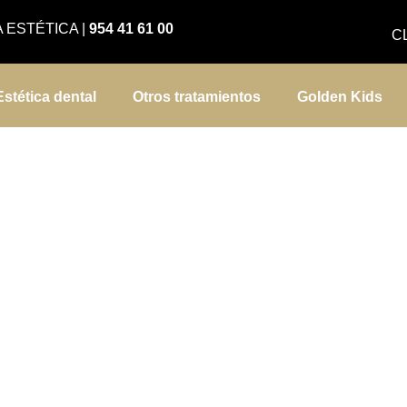
A ESTÉTICA
|
954 41 61 00
C
Estética dental
Otros tratamientos
Golden Kids
ínica Dental Golden Sevi
tos en salud y estética 