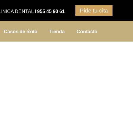
Pide tu cita
LINICA DENTAL
I
955 45 90 61
Casos de éxito
Tienda
Contacto
lla
dental