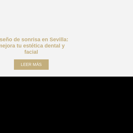
seño de sonrisa en Sevilla:
mejora tu estética dental y
facial
LEER MÁS