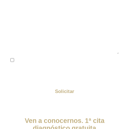
He leído y acepto la
política de privacidad
Me quiero suscribir a la newsletter de Golden y
enterarme de todas las promociones
Solicitar
Ven a conocernos. 1ª cita
diagnóstico gratuita