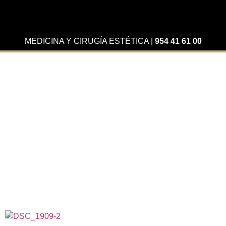
MEDICINA Y CIRUGÍA ESTÉTICA
|
954 41 61 00
Casos de Éxito
Dental
El mejor diseño de sonrisa
y la ultima tecnología para
hacer que tu cara refleje
bienestar