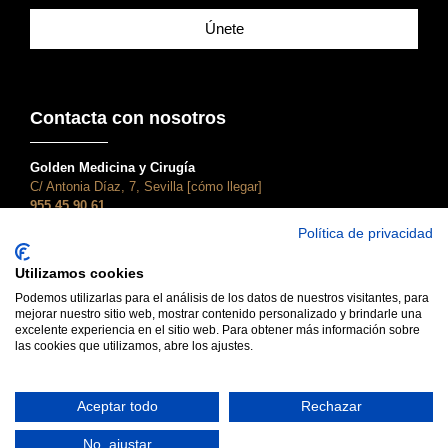
Únete
Contacta con nosotros
Golden Medicina y Cirugía
C/ Antonia Díaz, 7, Sevilla [cómo llegar]
955 45 90 61
atencionalcliente@clinicagolden.com
Política de privacidad
Golden Dental
Utilizamos cookies
C/ Adriano, 28, Sevilla [cómo llegar]
955 45 90 61
Podemos utilizarlas para el análisis de los datos de nuestros visitantes, para
mejorar nuestro sitio web, mostrar contenido personalizado y brindarle una
dental@clinicagolden.com
excelente experiencia en el sitio web. Para obtener más información sobre
las cookies que utilizamos, abre los ajustes.
Aceptar todo
Rechazar
No, ajustar