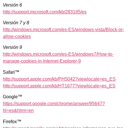
Versión 6
http://support.microsoft.com/kb/283185/es
Versión 7 y 8
http://windows.microsoft.com/es-ES/windows-vista/Block-or-
allow-cookies
Versión 9
http://windows.microsoft.com/es-ES/windows7/How-to-
manage-cookies-in-Internet-Explorer-9
Safari™
http://support.apple.com/kb/PH5042?viewlocale=es_ES
http://support.apple.com/kb/HT1677?viewlocale=es_ES
Google™
https://support.google.com/chrome/answer/95647?
hl=es&hlrm=en
Firefox™