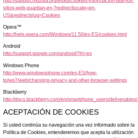
http://support.mozilla.org/es/kb/cookies-informacion-que-los-
sitios-web-guardan-en-?redirectlocale=en-
US&redirectslug=Cookies
Opera™
http://help.opera.com/Windows/11.50/es-ES/cookies.html
Android
http://support.google.com/android/?hl=es
Windows Phone
http://www.windowsphone.com/es-ES/how-
to/wp7/web/changing-privacy-and-other-browser-settings
Blackberry
http://docs.blackberry.com/en/smartphone_users/deliverabl
ACEPTACIÓN DE COOKIES
Si usted continúa su navegación una vez informado sobre la
Política de Cookies, entenderemos que acepta la utilización