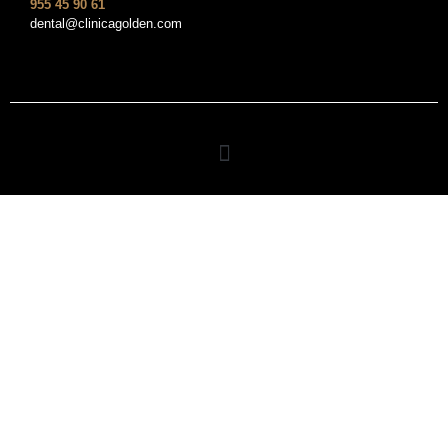
955 45 90 61
dental@clinicagolden.com