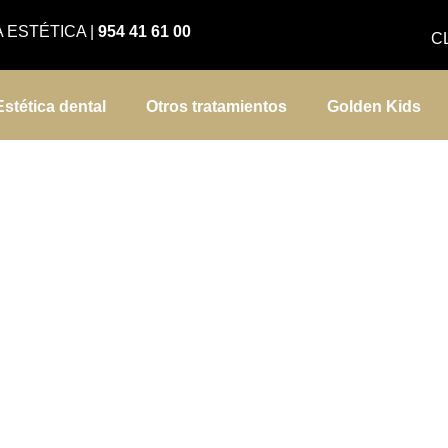
A ESTÉTICA
|
954 41 61 00
C
Estética dental
Otros tratamientos
Golden Kids