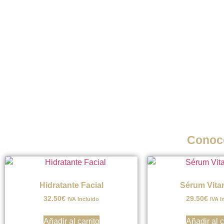
Conoce
Hidratante Facial
Sérum Vita
32.50
€
29.50
€
IVA Incluido
IVA I
Añadir al carrito
Añadir al c