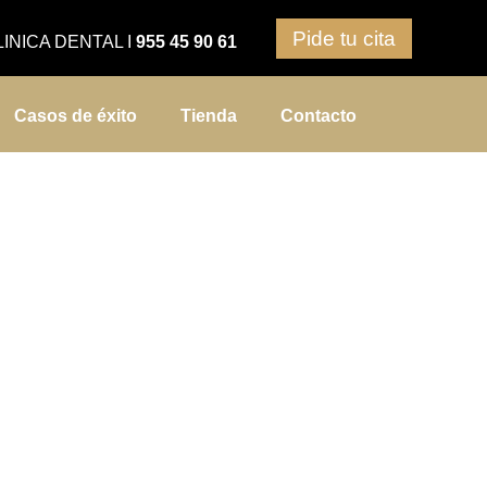
Pide tu cita
LINICA DENTAL
I
955 45 90 61
Casos de éxito
Tienda
Contacto