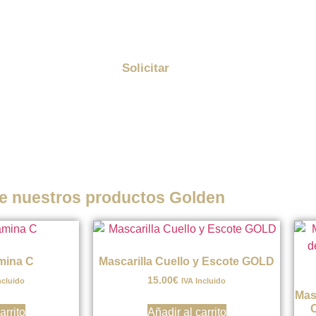
Me quiero suscribir a la newsletter de Golden
y enterarme de todas las promociones
Solicitar
 nuestros productos Golden
mina C
Mascarilla Cuello y Escote GOLD
15.00
€
ncluido
IVA Incluido
Mas
O
arrito
Añadir al carrito