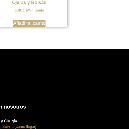
Ojeras y Bolsas
5.00
€
IVA Incluido
Añadir al carrito
n nosotros
y Cirugía
, Sevilla [cómo llegar]