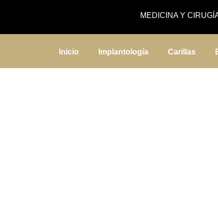
MEDICINA Y CIRUGÍ
Inicio
Implantología
Carillas
Ortodoncia
Con técnicas que pasan
totalmente desapercibidas