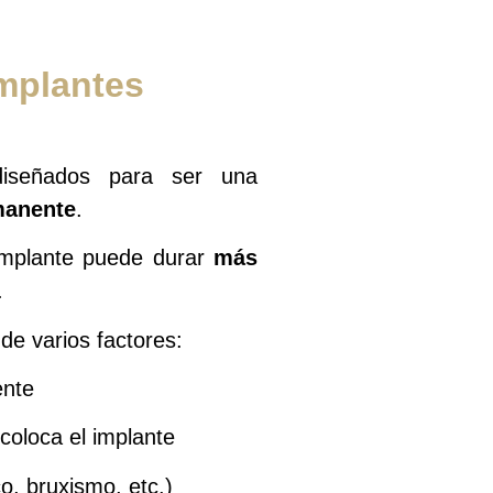
mplantes
diseñados para ser una
manente
.
implante puede durar
más
.
e varios factores:
ente
coloca el implante
o, bruxismo, etc.)