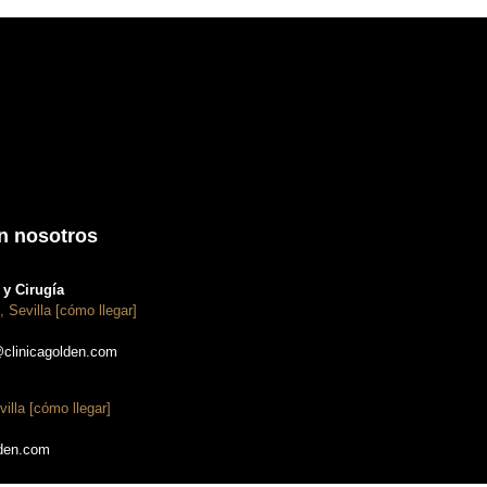
n nosotros
y Cirugía
, Sevilla [cómo llegar]
@clinicagolden.com
villa [cómo llegar]
lden.com