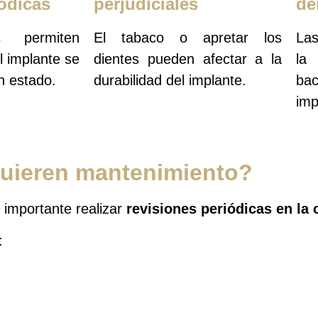
iódicas
perjudiciales
de
s permiten
El tabaco o apretar los
Las
 implante se
dientes pueden afectar a la
la
n estado.
durabilidad del implante.
ba
imp
quieren mantenimiento?
 importante realizar
revisiones periódicas en la c
: