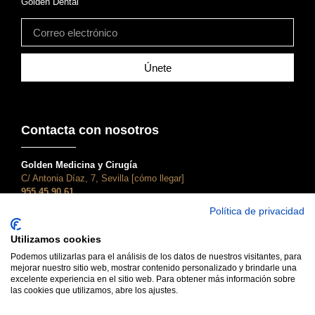
Golden Dental
Únete
Contacta con nosotros
Golden Medicina y Cirugía
C/ Antonia Díaz, 7, Sevilla [cómo llegar]
955 45 90 61
atencionalcliente@clinicagolden.com
Política de privacidad
Golden Dental
Utilizamos cookies
C/ Adriano, 28, Sevilla [cómo llegar]
955 45 90 61
Podemos utilizarlas para el análisis de los datos de nuestros visitantes, para
mejorar nuestro sitio web, mostrar contenido personalizado y brindarle una
dental@clinicagolden.com
excelente experiencia en el sitio web. Para obtener más información sobre
las cookies que utilizamos, abre los ajustes.