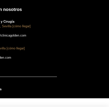
n nosotros
y Cirugía
, Sevilla [cómo llegar]
@clinicagolden.com
villa [cómo llegar]
lden.com
s