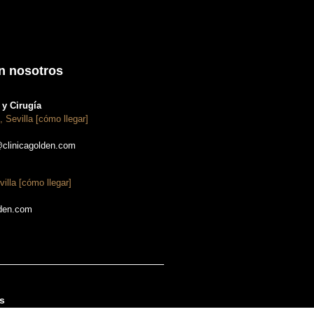
n nosotros
y Cirugía
, Sevilla [cómo llegar]
@clinicagolden.com
villa [cómo llegar]
lden.com
s