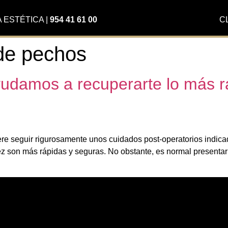
A ESTÉTICA
|
954 41 61 00
C
de pechos
yudamos a recuperarte lo más r
ere seguir rigurosamente unos cuidados post-operatorios indicado
z son más rápidas y seguras. No obstante, es normal presentar m