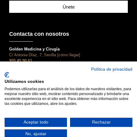
Únete
Contacta con nosotros
Golden Medicina y Cirugía
C/ Antonia Díaz, 7, Sevilla [cómo llegar]
955 45 90 61
atencionalcliente@clinicagolden.com
Política de privacidad
Golden Dental
Utilizamos cookies
C/ Adriano, 28, Sevilla [cómo llegar]
955 45 90 61
Podemos utilizarlas para el análisis de los datos de nuestros visitantes, para
mejorar nuestro sitio web, mostrar contenido personalizado y brindarle una
dental@clinicagolden.com
excelente experiencia en el sitio web. Para obtener más información sobre
las cookies que utilizamos, abre los ajustes.
Aceptar todo
Rechazar
No, ajustar