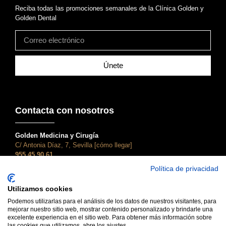
Reciba todas las promociones semanales de la Clínica Golden y
Golden Dental
Únete
Contacta con nosotros
Golden Medicina y Cirugía
C/ Antonia Díaz, 7, Sevilla [cómo llegar]
955 45 90 61
atencionalcliente@clinicagolden.com
Política de privacidad
Golden Dental
Utilizamos cookies
C/ Adriano, 28, Sevilla [cómo llegar]
955 45 90 61
Podemos utilizarlas para el análisis de los datos de nuestros visitantes, para
mejorar nuestro sitio web, mostrar contenido personalizado y brindarle una
dental@clinicagolden.com
excelente experiencia en el sitio web. Para obtener más información sobre
las cookies que utilizamos, abre los ajustes.