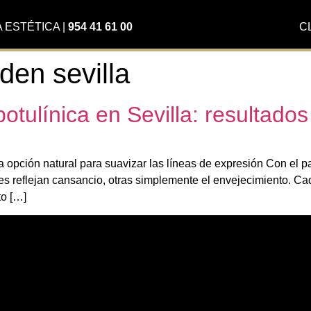
A ESTÉTICA
|
954 41 61 00
C
lden sevilla
otulínica en Sevilla: resultados 
na opción natural para suavizar las líneas de expresión Con el 
ces reflejan cansancio, otras simplemente el envejecimiento. 
to […]