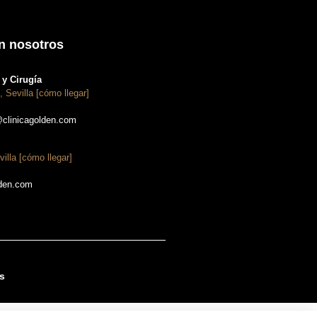
n nosotros
y Cirugía
, Sevilla [cómo llegar]
@clinicagolden.com
villa [cómo llegar]
lden.com
s