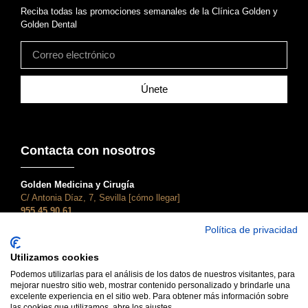
Reciba todas las promociones semanales de la Clínica Golden y
Golden Dental
Únete
Contacta con nosotros
Golden Medicina y Cirugía
C/ Antonia Díaz, 7, Sevilla [cómo llegar]
955 45 90 61
atencionalcliente@clinicagolden.com
Política de privacidad
Golden Dental
Utilizamos cookies
C/ Adriano, 28, Sevilla [cómo llegar]
955 45 90 61
Podemos utilizarlas para el análisis de los datos de nuestros visitantes, para
mejorar nuestro sitio web, mostrar contenido personalizado y brindarle una
dental@clinicagolden.com
excelente experiencia en el sitio web. Para obtener más información sobre
las cookies que utilizamos, abre los ajustes.