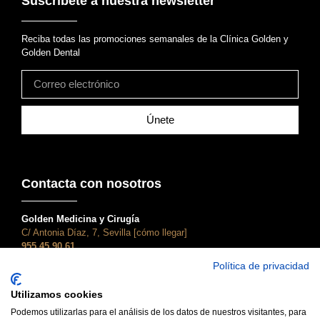
Suscríbete a nuestra newsletter
Reciba todas las promociones semanales de la Clínica Golden y
Golden Dental
Únete
Contacta con nosotros
Golden Medicina y Cirugía
C/ Antonia Díaz, 7, Sevilla [cómo llegar]
955 45 90 61
atencionalcliente@clinicagolden.com
Política de privacidad
Golden Dental
Utilizamos cookies
C/ Adriano, 28, Sevilla [cómo llegar]
955 45 90 61
Podemos utilizarlas para el análisis de los datos de nuestros visitantes, para