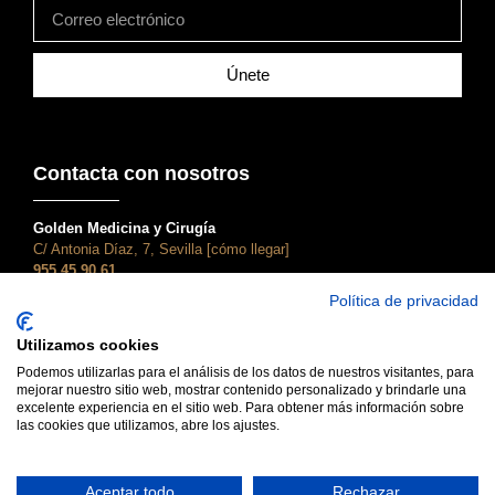
Únete
Contacta con nosotros
Golden Medicina y Cirugía
C/ Antonia Díaz, 7, Sevilla [cómo llegar]
955 45 90 61
atencionalcliente@clinicagolden.com
Política de privacidad
Golden Dental
Utilizamos cookies
C/ Adriano, 28, Sevilla [cómo llegar]
955 45 90 61
Podemos utilizarlas para el análisis de los datos de nuestros visitantes, para
mejorar nuestro sitio web, mostrar contenido personalizado y brindarle una
dental@clinicagolden.com
excelente experiencia en el sitio web. Para obtener más información sobre
las cookies que utilizamos, abre los ajustes.
Aceptar todo
Rechazar