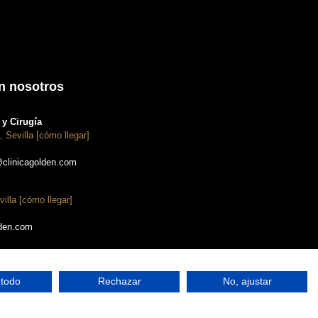
n nosotros
y Cirugía
, Sevilla [cómo llegar]
@clinicagolden.com
villa [cómo llegar]
lden.com
 todo
Rechazar
No, ajustar