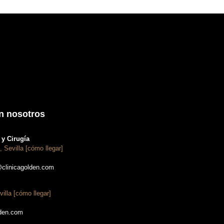
n nosotros
y Cirugía
, Sevilla [cómo llegar]
@clinicagolden.com
villa [cómo llegar]
lden.com