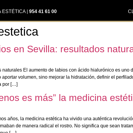
A ESTÉTICA
|
954 41 61 00
C
estetica
ios en Sevilla: resultados natur
os naturales El aumento de labios con ácido hialurónico es uno 
portar volumen, sino mejorar la hidratación, definir el perfil
a por […]
Menos es más” la medicina estét
mos años, la medicina estética ha vivido una auténtica revolució
formaban de manera radical el rostro. No significa que sean trat
 que […]