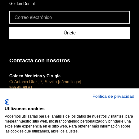
Golden Dental
Únete
Contacta con nosotros
Golden Medicina y Cirugía
C/ Antonia Díaz, 7, Sevilla [cómo llegar]
955 45 90 61
atencionalcliente@clinicagolden.com
Política de privacidad
Golden Dental
Utilizamos cookies
C/ Adriano, 28, Sevilla [cómo llegar]
955 45 90 61
Podemos utilizarlas para el análisis de los datos de nuestros visitantes, para
mejorar nuestro sitio web, mostrar contenido personalizado y brindarle una
dental@clinicagolden.com
excelente experiencia en el sitio web. Para obtener más información sobre
las cookies que utilizamos, abre los ajustes.