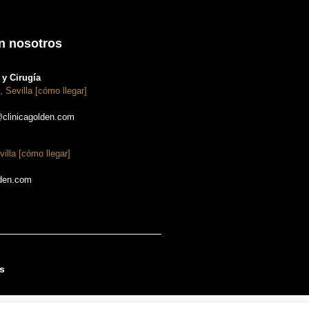
n nosotros
y Cirugía
, Sevilla [cómo llegar]
@clinicagolden.com
villa [cómo llegar]
lden.com
s