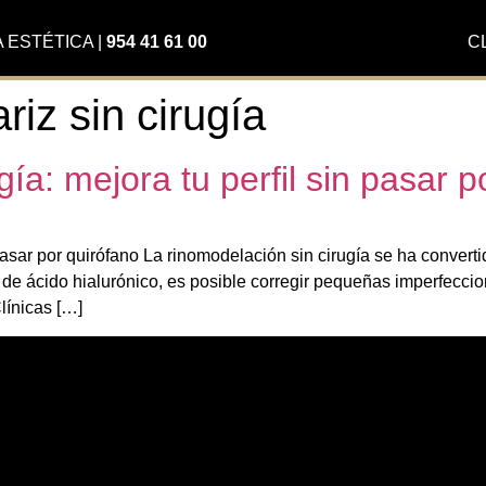
A ESTÉTICA
|
954 41 61 00
C
riz sin cirugía
ía: mejora tu perfil sin pasar p
pasar por quirófano La rinomodelación sin cirugía se ha convert
de ácido hialurónico, es posible corregir pequeñas imperfeccio
línicas […]