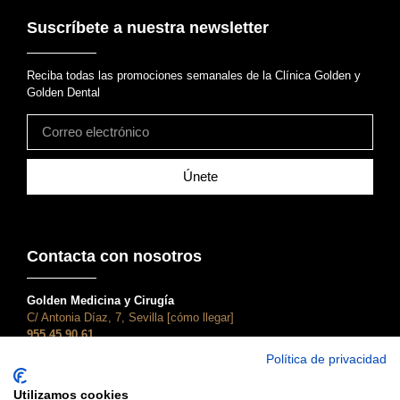
Suscríbete a nuestra newsletter
Reciba todas las promociones semanales de la Clínica Golden y
Golden Dental
Únete
Contacta con nosotros
Golden Medicina y Cirugía
C/ Antonia Díaz, 7, Sevilla [cómo llegar]
955 45 90 61
atencionalcliente@clinicagolden.com
Política de privacidad
Golden Dental
Utilizamos cookies
C/ Adriano, 28, Sevilla [cómo llegar]