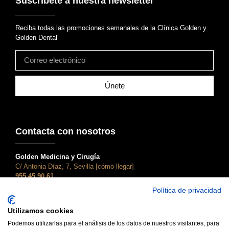
Suscríbete a nuestra newsletter
Reciba todas las promociones semanales de la Clínica Golden y
Golden Dental
Únete
Contacta con nosotros
Golden Medicina y Cirugía
C/ Antonia Díaz, 7, Sevilla [cómo llegar]
955 45 90 61
atencionalcliente@clinicagolden.com
Política de privacidad
Golden Dental
Utilizamos cookies
C/ Adriano, 28, Sevilla [cómo llegar]
955 45 90 61
Podemos utilizarlas para el análisis de los datos de nuestros visitantes, para