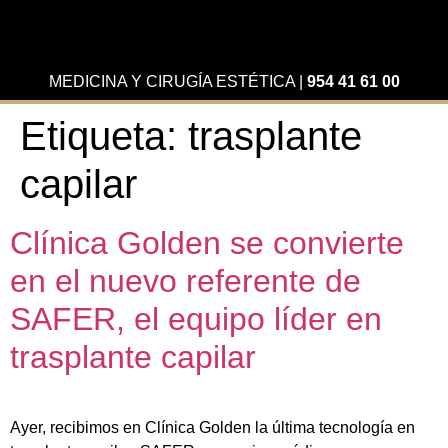
MEDICINA Y CIRUGÍA ESTÉTICA
|
954 41 61 00
Etiqueta:
trasplante
capilar
Clínica Golden se convierte
en el nuevo referente de
SAFER, el equipo líder en
trasplante capilar
Ayer, recibimos en Clínica Golden la última tecnología en