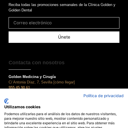
Reciba todas las promociones semanales de la Clínica Golden y
Golden Dental
Únete
Contacta con nosotros
Golden Medicina y Cirugía
C/ Antonia Díaz, 7, Sevilla [cómo llegar]
955 45 90 61
atencionalcliente@clinicagolden.com
Política de privacidad
Golden Dental
Utilizamos cookies
C/ Adriano, 28, Sevilla [cómo llegar]
955 45 90 61
Podemos utilizarlas para el análisis de los datos de nuestros visitantes,
para mejorar nuestro sitio web, mostrar contenido personalizado y
dental@clinicagolden.com
brindarle una excelente experiencia en el sitio web. Para obtener más
información sobre las cookies que utilizamos, abre los ajustes.