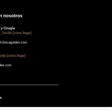
n nosotros
y Cirugía
, Sevilla [cómo llegar]
@clinicagolden.com
villa [cómo llegar]
lden.com
s