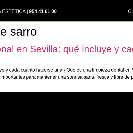
A ESTÉTICA
|
954 41 61 00
C
e sarro
onal en Sevilla: qué incluye y 
uye y cada cuánto hacerse una ¿Qué es una limpieza dental en S
s importantes para mantener una sonrisa sana, fresca y libre 