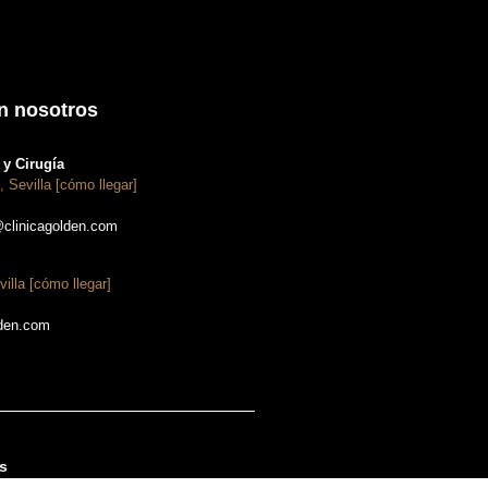
n nosotros
y Cirugía
, Sevilla [cómo llegar]
@clinicagolden.com
villa [cómo llegar]
lden.com
s