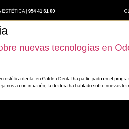
A ESTÉTICA
|
954 41 61 00
C
ia
obre nuevas tecnologías en Od
 en estética dental en Golden Dental ha participado en el progr
dejamos a continuación, la doctora ha hablado sobre nuevas te