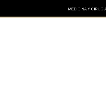
MEDICINA Y CIRUGÍ
Actualidad
La Dra. Cuenca habla
nuevas tecnologías e
Odontología para Can
Radio