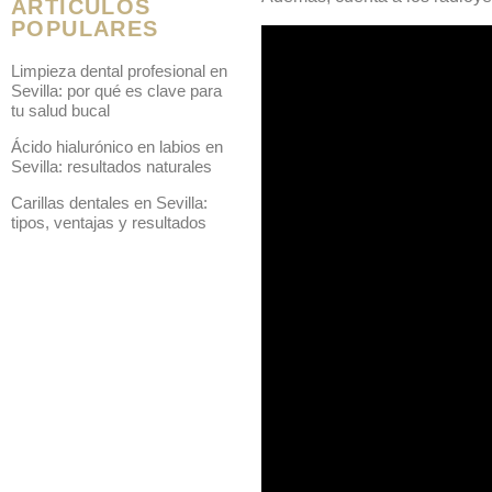
ARTÍCULOS
POPULARES
Limpieza dental profesional en
Sevilla: por qué es clave para
tu salud bucal
Ácido hialurónico en labios en
Sevilla: resultados naturales
Carillas dentales en Sevilla:
tipos, ventajas y resultados