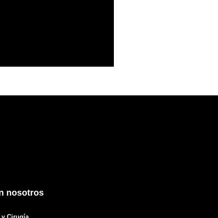
n nosotros
y Cirugía