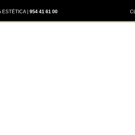
A ESTÉTICA
|
954 41 61 00
C
 sobre
n
al Sur