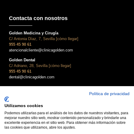
Contacta con nosotros
Golden Medicina y Cirugía
C/ Antonia Díaz, 7, Sevilla [cómo llegar]
955 45 90 61
atencionalcliente@clinicagolden.com
Golden Dental
C/ Adriano, 28, Sevilla [cómo llegar]
955 45 90 61
dental@clinicagolden.com
Política de privacidad
Utilizamos cookies
Podemos utilizarlas para el análisis de los datos de nuestros visitantes, para
mejorar nuestro sitio web, mostrar contenido personalizado y brindarle una
excelente experiencia en el sitio web. Para obtener más información sobre
las cookies que utilizamos, abre los ajustes.