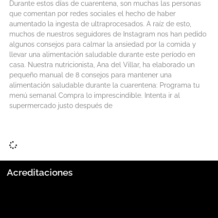
Durante estos días de cuarentena, son muchas las personas
que comentan por redes sociales el hecho de haber
aumentado la ingesta de ultraprocesados. A raíz de esto,
muchos de nuestros seguidores de Instagram nos han pedido
algunos consejos para calmar la ansiedad por la comida y
llevar una alimentación saludable durante este período en
casa. Nuestra nutricionista, Ana del Villar, ha elaborado un
pequeño manual de 8 consejos para mantener una
alimentación saludable durante la cuarentena: Programa tu
menú semanal Compra lo imprescindible. Intenta ir al
supermercado justo después de
LEER MÁS
Acreditaciones