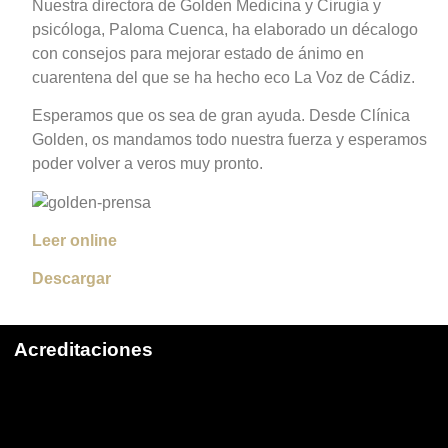
Nuestra directora de Golden Medicina y Cirugía y
psicóloga, Paloma Cuenca, ha elaborado un décalogo
con consejos para mejorar estado de ánimo en
cuarentena del que se ha hecho eco La Voz de Cádiz.
Esperamos que os sea de gran ayuda. Desde Clínica
Golden, os mandamos todo nuestra fuerza y esperamos
poder volver a veros muy pronto.
Leer online
Descargar
Acreditaciones