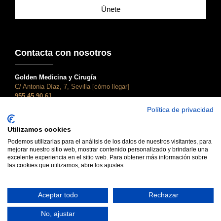
Únete
Contacta con nosotros
Golden Medicina y Cirugía
C/ Antonia Díaz, 7, Sevilla [cómo llegar]
955 45 90 61
atencionalcliente@clinicagolden.com
Política de privacidad
Golden Dental
Utilizamos cookies
C/ Adriano, 28, Sevilla [cómo llegar]
955 45 90 61
Podemos utilizarlas para el análisis de los datos de nuestros visitantes, para
mejorar nuestro sitio web, mostrar contenido personalizado y brindarle una
dental@clinicagolden.com
excelente experiencia en el sitio web. Para obtener más información sobre
las cookies que utilizamos, abre los ajustes.
Aceptar todo
Rechazar
No, ajustar