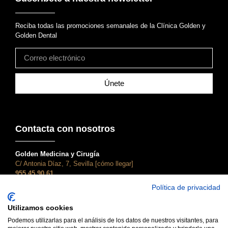
Reciba todas las promociones semanales de la Clínica Golden y
Golden Dental
Únete
Contacta con nosotros
Golden Medicina y Cirugía
C/ Antonia Díaz, 7, Sevilla [cómo llegar]
955 45 90 61
atencionalcliente@clinicagolden.com
Política de privacidad
Golden Dental
Utilizamos cookies
C/ Adriano, 28, Sevilla [cómo llegar]
955 45 90 61
Podemos utilizarlas para el análisis de los datos de nuestros visitantes, para