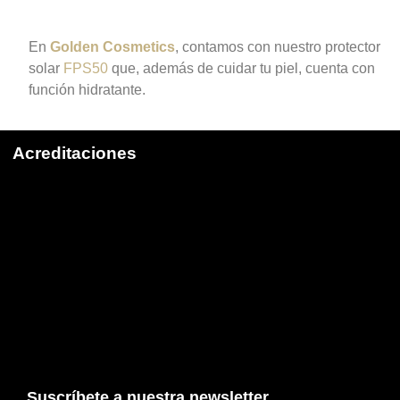
En
Golden Cosmetics
, contamos con nuestro protector
solar
FPS50
que, además de cuidar tu piel, cuenta con
función hidratante.
Acreditaciones
Suscríbete a nuestra newsletter