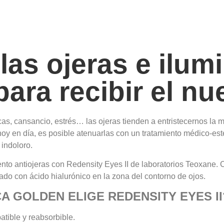
las ojeras e ilum
para recibir el n
as, cansancio, estrés… las ojeras tienden a entristecernos la m
hoy en día, es posible atenuarlas con un tratamiento médico-esté
 indoloro.
nto antiojeras con Redensity Eyes II de laboratorios Teoxane.
lado con ácido hialurónico en la zona del contorno de ojos.
A GOLDEN ELIGE REDENSITY EYES II
tible y reabsorbible.