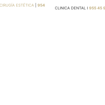
CIRUGÍA ESTÉTICA
|
954
CLINICA DENTAL I
955 45 
ilumina
r el