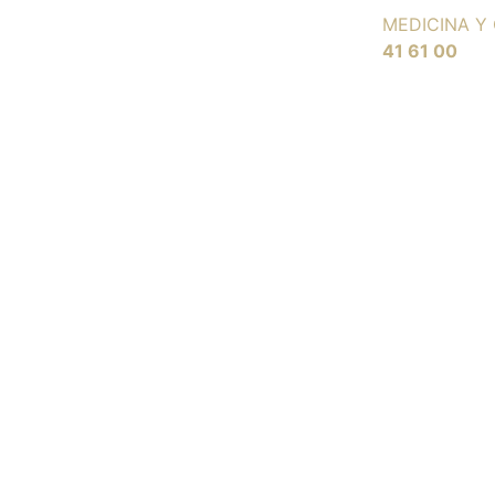
MEDICINA Y 
41 61 00
Actualidad
Elimina las ojeras e 
tu mirada para recibi
nuevo año