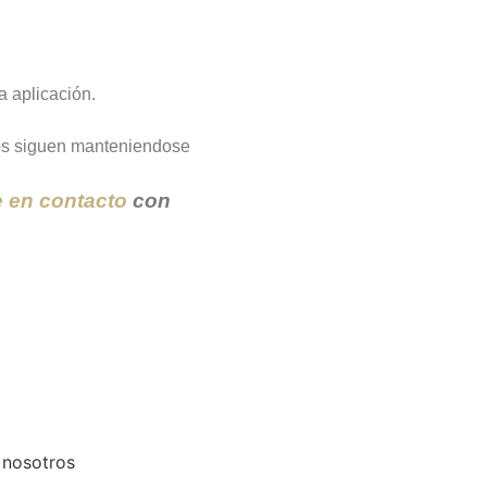
a aplicación.
tos siguen manteniendose
e en contacto
con
 nosotros