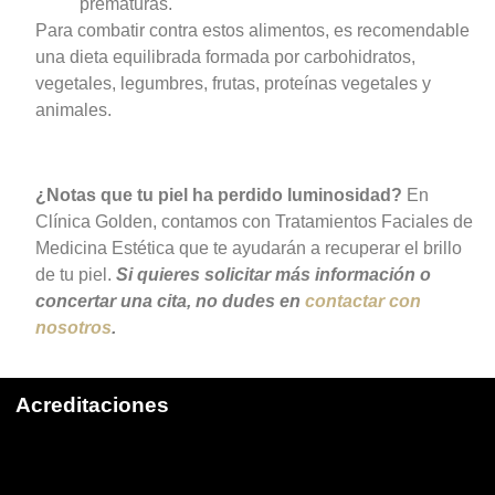
prematuras.
Para combatir contra estos alimentos, es recomendable
una dieta equilibrada formada por carbohidratos,
vegetales, legumbres, frutas, proteínas vegetales y
animales.
¿Notas que tu piel ha perdido luminosidad?
En
Clínica Golden, contamos con Tratamientos Faciales de
Medicina Estética que te ayudarán a recuperar el brillo
de tu piel.
Si quieres solicitar más información o
concertar una cita, no dudes en
contactar con
nosotros
.
Acreditaciones