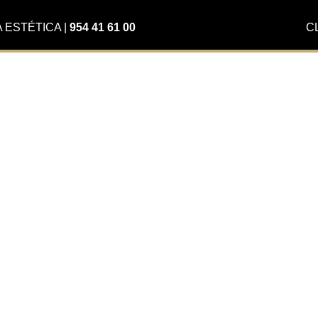
A ESTÉTICA
|
954 41 61 00
C
a Golden
an