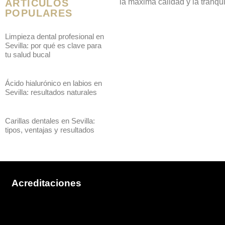
ARTÍCULOS
la máxima calidad y la tranq
POPULARES
Limpieza dental profesional en
Sevilla: por qué es clave para
tu salud bucal
Ácido hialurónico en labios en
Sevilla: resultados naturales
Carillas dentales en Sevilla:
tipos, ventajas y resultados
Acreditaciones