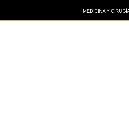
MEDICINA Y CIRUGÍ
Actualidad
La gerencia de Clínic
asiste al curso ‘Allerg
Business Excellence’