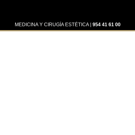
MEDICINA Y CIRUGÍA ESTÉTICA
|
954 41 61 00
Actualidad
Los directores de Golden
Dental, en Diario de
Sevilla
Los directores de
Golden Dental, en