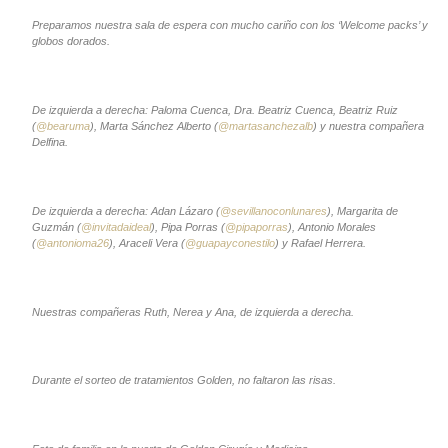
Preparamos nuestra sala de espera con mucho cariño con los ‘Welcome packs’ y
globos dorados.
De izquierda a derecha: Paloma Cuenca, Dra. Beatriz Cuenca, Beatriz Ruiz
(
@bearuma
), Marta Sánchez Alberto (
@martasanchezalb
) y nuestra compañera
Delfina.
De izquierda a derecha: Adan Lázaro (
@sevillanoconlunares
), Margarita de
Guzmán (
@invitadaideal
), Pipa Porras (
@pipaporras
), Antonio Morales
(
@antonioma26
), Araceli Vera (
@guapayconestilo
) y Rafael Herrera.
Nuestras compañeras Ruth, Nerea y Ana, de izquierda a derecha.
Durante el sorteo de tratamientos Golden, no faltaron las risas.