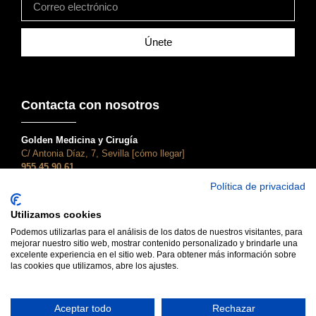
Únete
Contacta con nosotros
Golden Medicina y Cirugía
C/ Antonia Díaz, 7, Sevilla [cómo llegar]
955 45 90 61
atencionalcliente@clinicagolden.com
Política de privacidad
Golden Dental
Utilizamos cookies
C/ Adriano, 28, Sevilla [cómo llegar]
955 45 90 61
Podemos utilizarlas para el análisis de los datos de nuestros visitantes, para
mejorar nuestro sitio web, mostrar contenido personalizado y brindarle una
dental@clinicagolden.com
excelente experiencia en el sitio web. Para obtener más información sobre
las cookies que utilizamos, abre los ajustes.
Aceptar todo
Rechazar