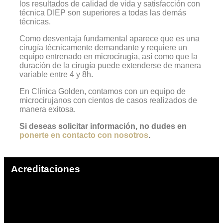
los resultados de calidad de vida y satisfacción con
técnica DIEP son superiores a todas las demás
técnicas.
Como desventaja fundamental aparece que es una
cirugía técnicamente demandante y requiere un
equipo entrenado en microcirugía, así como que la
duración de la cirugía puede extenderse de manera
variable entre 4 y 8h.
En Clínica Golden, contamos con un equipo de
microcirujanos con cientos de casos realizados de
manera exitosa.
Si deseas solicitar información, no dudes en
ponerte en contacto con nosotros
.
Acreditaciones