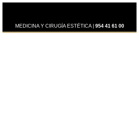
MEDICINA Y CIRUGÍA ESTÉTICA
|
954 41 61 00
Actualidad
Nueva Unidad de Microcirugía
Mamaria en colaboración con