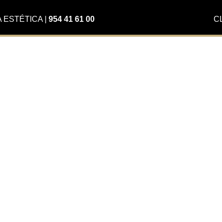
A ESTÉTICA
|
954 41 61 00
C
boración
ario