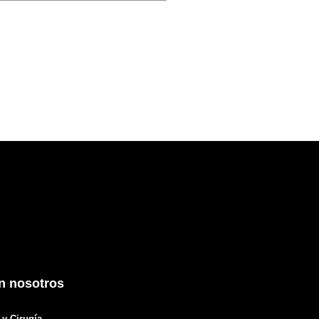
n nosotros
y Cirugía