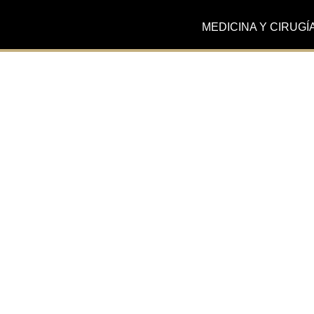
MEDICINA Y CIRUGÍ
Actualidad
Nueva unidad de
Psicoestética en cola
con Centro Psicosanit
Galiani