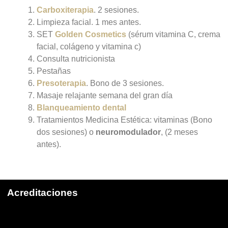
Carboxiterapia
. 2 sesiones.
Limpieza facial. 1 mes antes.
SET
Golden Cosmetics
(sérum vitamina C, crema
facial, colágeno y vitamina c)
Consulta nutricionista
Pestañas
Presoterapia
. Bono de 3 sesiones.
Masaje relajante semana del gran día
Blanqueamiento dental
Tratamientos Medicina Estética: vitaminas (Bono
dos sesiones) o
neuromodulador
,
(2 meses
antes).
Acreditaciones