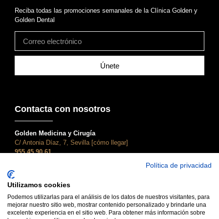
Reciba todas las promociones semanales de la Clínica Golden y
Golden Dental
Únete
Contacta con nosotros
Golden Medicina y Cirugía
C/ Antonia Díaz, 7, Sevilla [cómo llegar]
955 45 90 61
atencionalcliente@clinicagolden.com
Política de privacidad
Golden Dental
Utilizamos cookies
C/ Adriano, 28, Sevilla [cómo llegar]
955 45 90 61
Podemos utilizarlas para el análisis de los datos de nuestros visitantes, para
mejorar nuestro sitio web, mostrar contenido personalizado y brindarle una
dental@clinicagolden.com
excelente experiencia en el sitio web. Para obtener más información sobre