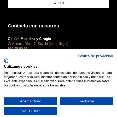
Únete
Contacta con nosotros
Golden Medicina y Cirugía
C/ Antonia Díaz, 7, Sevilla [cómo llegar]
955 45 90 61
atencionalcliente@clinicagolden.com
Política de privacidad
Golden Dental
Utilizamos cookies
C/ Adriano, 28, Sevilla [cómo llegar]
955 45 90 61
Podemos utilizarlas para el análisis de los datos de nuestros visitantes, para
mejorar nuestro sitio web, mostrar contenido personalizado y brindarle una
dental@clinicagolden.com
excelente experiencia en el sitio web. Para obtener más información sobre
las cookies que utilizamos, abre los ajustes.
Aceptar todo
Rechazar
No, ajustar