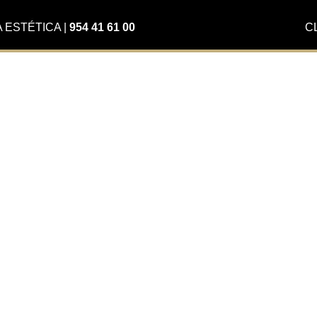
A ESTÉTICA
|
954 41 61 00
C
era el
en 30