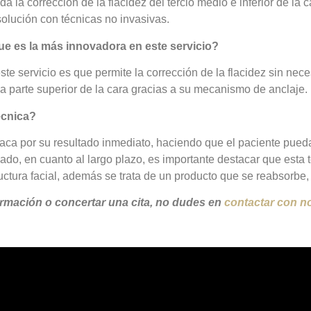
 la corrección de la flacidez del tercio medio e inferior de la 
solución con técnicas no invasivas.
ue es la más innovadora en este servicio?
e servicio es que permite la corrección de la flacidez sin neces
 la parte superior de la cara gracias a su mecanismo de anclaje.
écnica?
taca por su resultado inmediato, haciendo que el paciente pued
lado, en cuanto al largo plazo, es importante destacar que esta 
uctura facial, además se trata de un producto que se reabsorbe, 
formación o concertar una cita, no dudes en
contactar con n