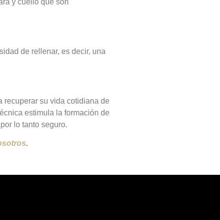
cara y cuello que son
idad de rellenar, es decir, una
a recuperar su vida cotidiana de
técnica estimula la formación de
por lo tanto seguro.
osotros
.