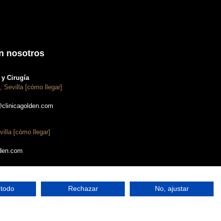
n nosotros
y Cirugía
, Sevilla [cómo llegar]
@clinicagolden.com
villa [cómo llegar]
lden.com
 todo
Rechazar
No, ajustar
s