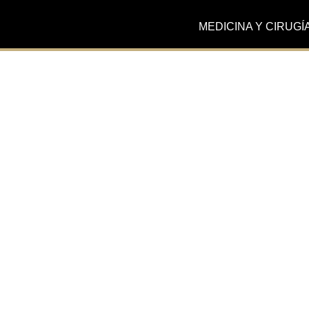
MEDICINA Y CIRUGÍ
Actualidad
Silhouette soft. Recup
volumen de tu rostro 
minutos.