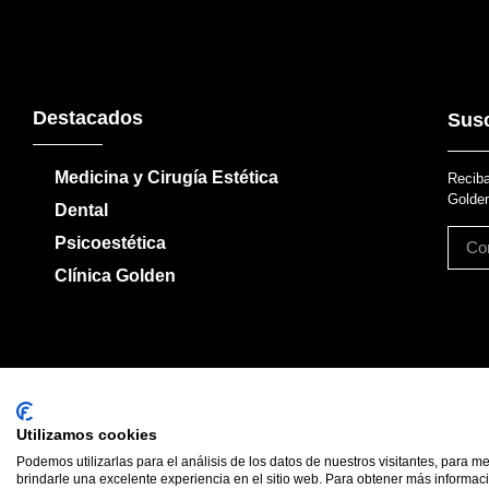
Destacados
Susc
Medicina y Cirugía Estética
Reciba
Golden
Dental
Psicoestética
Clínica Golden
Utilizamos cookies
Podemos utilizarlas para el análisis de los datos de nuestros visitantes, para m
Política de devoluciones
brindarle una excelente experiencia en el sitio web. Para obtener más informaci