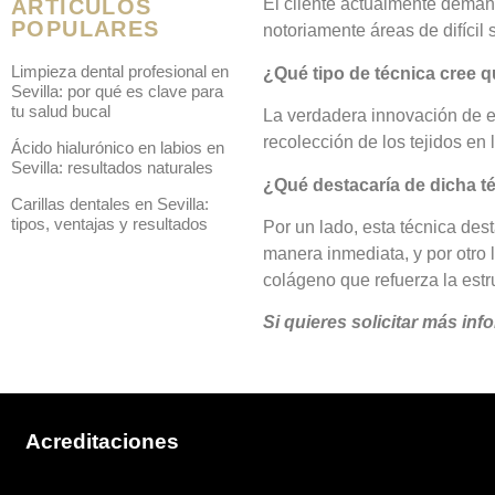
ARTÍCULOS
El cliente actualmente demanda
POPULARES
notoriamente áreas de difícil 
Limpieza dental profesional en
¿Qué tipo de técnica cree q
Sevilla: por qué es clave para
tu salud bucal
La verdadera innovación de est
recolección de los tejidos en
Ácido hialurónico en labios en
Sevilla: resultados naturales
¿Qué destacaría de dicha t
Carillas dentales en Sevilla:
tipos, ventajas y resultados
Por un lado, esta técnica des
manera inmediata, y por otro 
colágeno que refuerza la estr
Si quieres solicitar más in
Acreditaciones