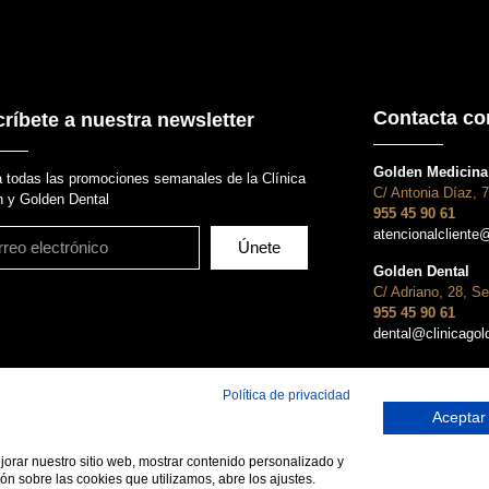
Contacta co
ríbete a nuestra newsletter
Golden Medicina 
 todas las promociones semanales de la Clínica
C/ Antonia Díaz, 7
 y Golden Dental
955 45 90 61
atencionalcliente
Únete
Golden Dental
C/ Adriano, 28, Se
955 45 90 61
dental@clinicago
Política de privacidad
Aceptar
ejorar nuestro sitio web, mostrar contenido personalizado y
Política de privacidad
Política de cookies
Avisos legale
ón sobre las cookies que utilizamos, abre los ajustes.