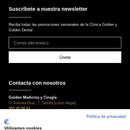
Suscríbete a nuestra newsletter
Reciba todas las promociones semanales de la Clínica Golden y
Golden Dental
Únete
Contacta con nosotros
Golden Medicina y Cirugía
C/ Antonia Díaz, 7, Sevilla [cómo llegar]
955 45 90 61
atencionalcliente@clinicagolden.com
Política de privacidad
Golden Dental
Utilizamos cookies
C/ Adriano, 28, Sevilla [cómo llegar]