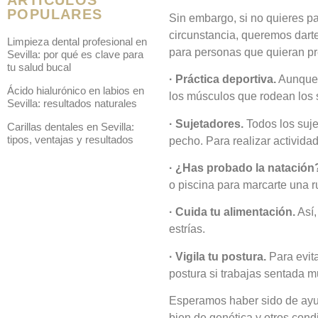
POPULARES
Sin embargo, si no quieres pas
circunstancia, queremos darte
Limpieza dental profesional en
para personas que quieran pre
Sevilla: por qué es clave para
tu salud bucal
· Práctica deportiva.
Aunque e
Ácido hialurónico en labios en
los músculos que rodean los 
Sevilla: resultados naturales
· Sujetadores.
Todos los suje
Carillas dentales en Sevilla:
tipos, ventajas y resultados
pecho. Para realizar actividad
· ¿Has probado la natación
o piscina para marcarte una ru
· Cuida tu alimentación.
Así,
estrías.
· Vigila tu postura.
Para evita
postura si trabajas sentada m
Esperamos haber sido de ayud
bien de genética y otros cond