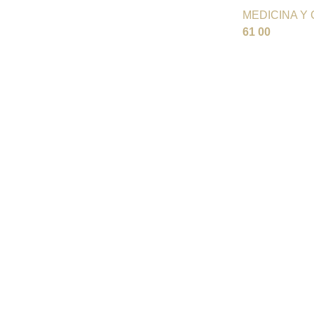
MEDICINA Y 
61 00
Actualidad
¿Te preocupa tener el
caído? Algunas soluc