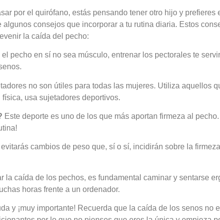
ar por el quirófano, estás pensando tener otro hijo y prefieres 
 algunos consejos que incorporar a tu rutina diaria. Estos cons
venir la caída del pecho:
l pecho en sí no sea músculo, entrenar los pectorales te servi
senos.
tadores no son útiles para todas las mujeres. Utiliza aquellos 
 física, usa sujetadores deportivos.
?
Este deporte es uno de los que más aportan firmeza al pecho.
tina!
 evitarás cambios de peso que, sí o sí, incidirán sobre la firmez
r la caída de los pechos, es fundamental caminar y sentarse er
uchas horas frente a un ordenador.
a y ¡muy importante! Recuerda que la caída de los senos no 
icionantes por lo que no pienses que eres la única y empieza p