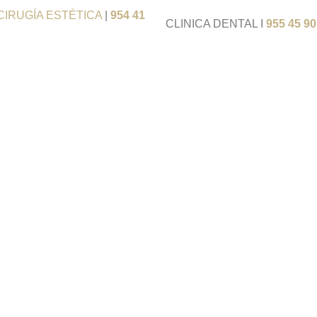
CIRUGÍA ESTÉTICA
|
954 41
CLINICA DENTAL I
955 45 90
 pecho
iones