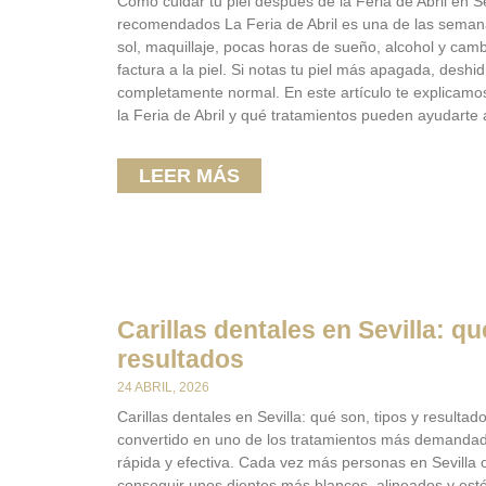
Cómo cuidar tu piel después de la Feria de Abril en S
recomendados La Feria de Abril es una de las semana
sol, maquillaje, pocas horas de sueño, alcohol y camb
factura a la piel. Si notas tu piel más apagada, desh
completamente normal. En este artículo te explicamo
la Feria de Abril y qué tratamientos pueden ayudarte 
LEER MÁS
Carillas dentales en Sevilla: qu
resultados
24 ABRIL, 2026
Carillas dentales en Sevilla: qué son, tipos y resultad
convertido en uno de los tratamientos más demandad
rápida y efectiva. Cada vez más personas en Sevilla 
conseguir unos dientes más blancos, alineados y est