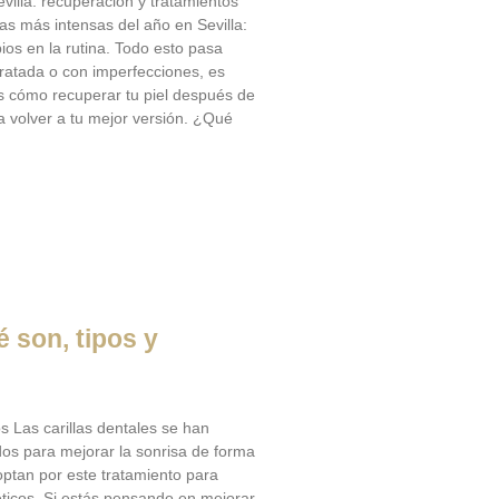
evilla: recuperación y tratamientos
s más intensas del año en Sevilla:
ios en la rutina. Todo esto pasa
idratada o con imperfecciones, es
s cómo recuperar tu piel después de
a volver a tu mejor versión. ¿Qué
é son, tipos y
os Las carillas dentales se han
os para mejorar la sonrisa de forma
optan por este tratamiento para
éticos. Si estás pensando en mejorar