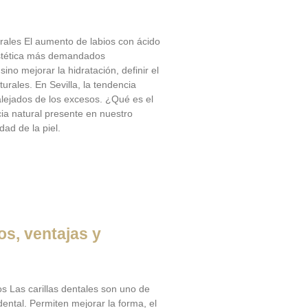
turales El aumento de labios con ácido
 estética más demandados
ino mejorar la hidratación, definir el
urales. En Sevilla, la tendencia
alejados de los excesos. ¿Qué es el
cia natural presente en nuestro
dad de la piel.
pos, ventajas y
dos Las carillas dentales son uno de
dental. Permiten mejorar la forma, el