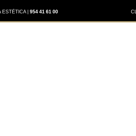
A ESTÉTICA
|
954 41 61 00
C