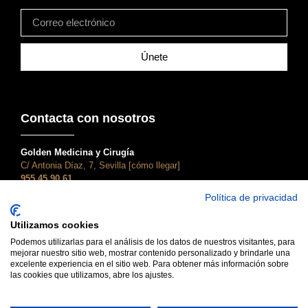
Únete
Contacta con nosotros
Golden Medicina y Cirugía
C/ Antonia Díaz, 7, Sevilla [cómo llegar]
955 45 90 61
atencionalcliente@clinicagolden.com
Política de privacidad
Golden Dental
Utilizamos cookies
C/ Adriano, 28, Sevilla [cómo llegar]
955 45 90 61
Podemos utilizarlas para el análisis de los datos de nuestros visitantes, para
mejorar nuestro sitio web, mostrar contenido personalizado y brindarle una
dental@clinicagolden.com
excelente experiencia en el sitio web. Para obtener más información sobre
las cookies que utilizamos, abre los ajustes.