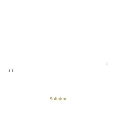
He leído y acepto la
política de privacidad
Me quiero suscribir a la newsletter de Golden y
enterarme de todas las promociones
Solicitar