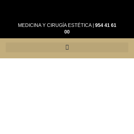
MEDICINA Y CIRUGÍA ESTÉTICA
|
954 41 61
00
Microcirugía
mamaria
Reconstrucción mamaria