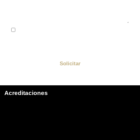
He leído y acepto la
política de privacidad
Me quiero suscribir a la newsletter de Golden y
enterarme de todas las promociones
Solicitar
Acreditaciones