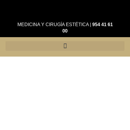
MEDICINA Y CIRUGÍA ESTÉTICA
|
954 41 61
00
Hilos tensores
SILHOUETTE SOFT®
Los hilos tensores son una
técnica de
rejuvenecimiento facial
mínimamente invasiva que
redefine el óvalo facial,