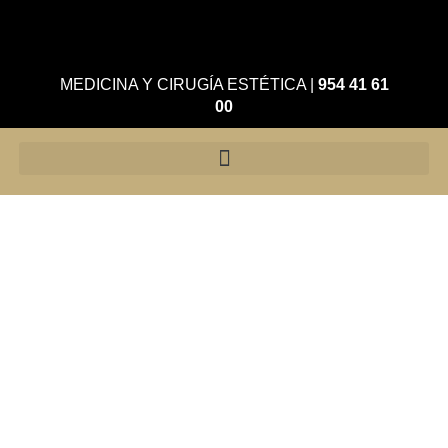
MEDICINA Y CIRUGÍA ESTÉTICA
|
954 41 61
00
Otoplastia
Corrección de orejas
prominentes