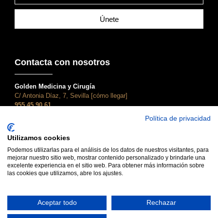
Únete
Contacta con nosotros
Golden Medicina y Cirugía
C/ Antonia Díaz, 7, Sevilla [cómo llegar]
955 45 90 61
atencionalcliente@clinicagolden.com
Política de privacidad
Golden Dental
Utilizamos cookies
C/ Adriano, 28, Sevilla [cómo llegar]
955 45 90 61
Podemos utilizarlas para el análisis de los datos de nuestros visitantes, para
mejorar nuestro sitio web, mostrar contenido personalizado y brindarle una
dental@clinicagolden.com
excelente experiencia en el sitio web. Para obtener más información sobre
las cookies que utilizamos, abre los ajustes.
Aceptar todo
Rechazar