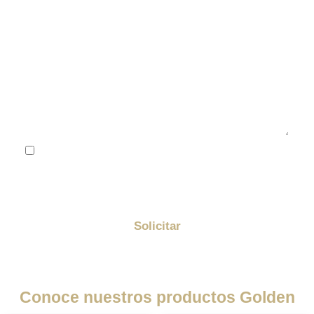
He leído y acepto la
política de privacidad
Me quiero suscribir a la newsletter de Golden y
enterarme de todas las promociones
Solicitar
Conoce nuestros productos Golden