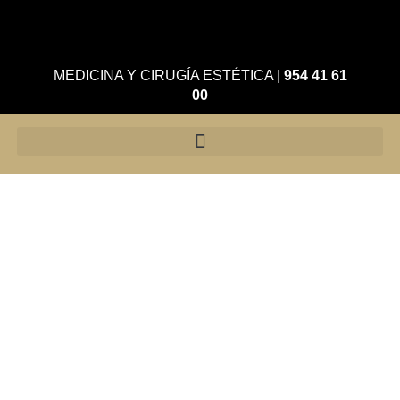
MEDICINA Y CIRUGÍA ESTÉTICA
|
954 41 61
00
Bolas de bichat
Define el óvalo facial y los
pómulos