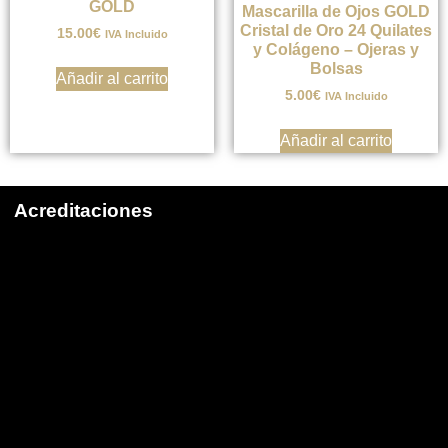
GOLD
Mascarilla de Ojos GOLD
Cristal de Oro 24 Quilates
15.00
€
IVA Incluido
y Colágeno – Ojeras y
Bolsas
Añadir al carrito
5.00
€
IVA Incluido
Añadir al carrito
Acreditaciones